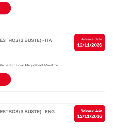
Release date
STROS (3 BUSTE) - ITA
12/11/2026
tà natalizie con Magnificent Maestros, il
è ancora più pieno di contenuti! Vogliamo che
Release date
ESTROS (3 BUSTE) - ENG
12/11/2026