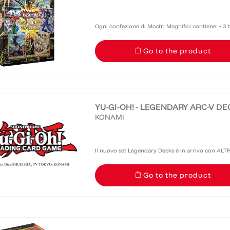
Ogni confezione di Mostri Magnifici contiene: • 3 
possibilità di trovarle in versione Rara Starlight Ecco la notizia che tutti stavano aspettando!
Go to the product
Tutto...
YU-GI-OH! - LEGENDARY ARC-V DEC
KONAMI
Il nuovo set Legendary Decks è in arrivo con ALTRI
ad alcuni dei Deck più popolari nati da Yu-Gi-Oh! ARC-V! Legendary Arc-V Decks 
Go to the product
stessa...