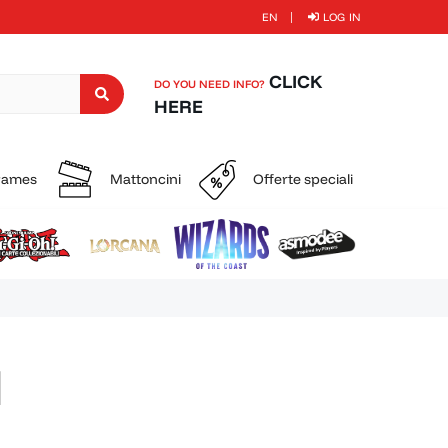
EN
LOG IN
CLICK
DO YOU NEED INFO?
HERE
 games
Mattoncini
Offerte speciali
H