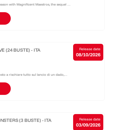
season with Magnificent Maestros, the sequel to
VEN MORE stuff packed into it. We want
Release date
 (24 BUSTE) - ITA
08/10/2026
sto a rischiare tutto sul lancio di un dado,
lancetta? Proprio lui, Joey Wheeler! E una...
Release date
STERS (3 BUSTE) - ITA
03/09/2026