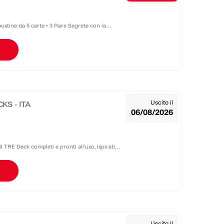
bustine da 5 carte • 3 Rare Segrete con la
Uscito il
KS - ITA
06/08/2026
 TRE Deck completi e pronti all'uso, ispirati
presenta la
Uscito il