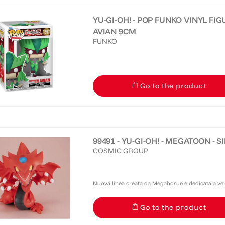
YU-GI-OH! - POP FUNKO VINYL FI
AVIAN 9CM
FUNKO
Go to the product
99491 - YU-GI-OH! - MEGATOON - S
COSMIC GROUP
Nuova linea creata da Megahosue e dedicata a versi
soggetti tratti dalle più celebri licenze manga-ani
Go to the product