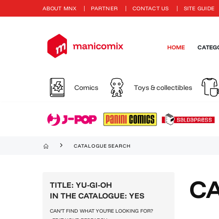
ABOUT MNX
PARTNER
CONTACT US
SITE GUIDE
HOME
CATEG
Comics
Toys & collectibles
CATALOGUE SEARCH
C
TITLE: YU-GI-OH
IN THE CATALOGUE: YES
CAN’T FIND WHAT YOU’RE LOOKING FOR?