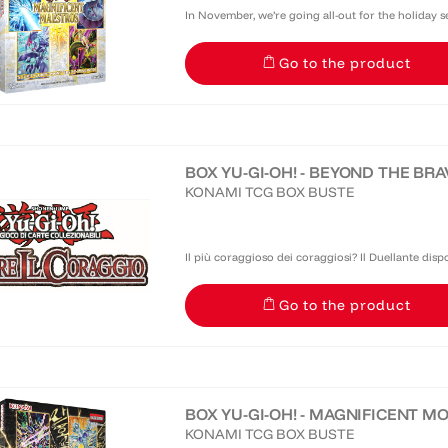
In November, we’re going all-out for the holiday 
September’s Magnificent Monsters. And it’s got E
Go to the product
everyone to...
BOX YU-GI-OH! - BEYOND THE BRAVE
KONAMI TCG BOX BUSTE
Il più coraggioso dei coraggiosi? Il Duellante dispo
sulla testa o croce di una moneta o sul giro di una 
Go to the product
BOX YU-GI-OH! - MAGNIFICENT MON
KONAMI TCG BOX BUSTE