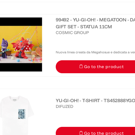
99492 - YU-GI-OH! - MEGATOON - 
GIFT SET - STATUA 11CM
COSMIC GROUP
Nuova linea creata da Megahosue e dedicata a versi
soggetti tratti dalle più celebri licenze manga-ani
Go to the product
YU-GI-OH! - T-SHIRT - TS452888Y
DIFUZED
Go to the product