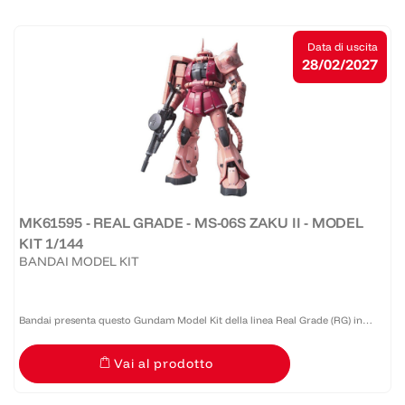
Data di uscita
28/02/2027
MK61595 - REAL GRADE - MS-06S ZAKU II - MODEL
KIT 1/144
BANDAI MODEL KIT
Bandai presenta questo Gundam Model Kit della linea Real Grade (RG) in
scala 1:144 caratterizzato dagli aspetti migliori delle altre tre linee di Gunpla:
Vai al prodotto
le piccole dimensioni e prezzi accessibili...