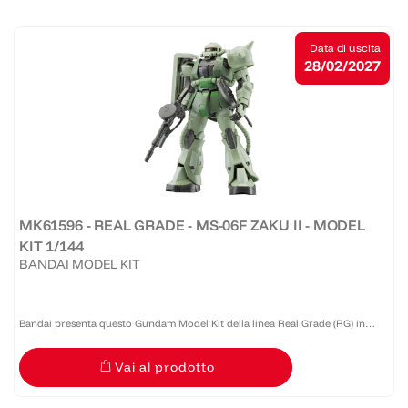
Data di uscita
28/02/2027
MK61596 - REAL GRADE - MS-06F ZAKU II - MODEL
KIT 1/144
BANDAI MODEL KIT
Bandai presenta questo Gundam Model Kit della linea Real Grade (RG) in
scala 1:144 caratterizzato dagli aspetti migliori delle altre tre linee di Gunpla:
Vai al prodotto
le piccole dimensioni e prezzi accessibili...