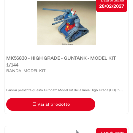
Data di uscita
28/02/2027
MK56830 - HIGH GRADE - GUNTANK - MODEL KIT
1/144
BANDAI MODEL KIT
Bandai presenta questo Gundam Model Kit della linea High Grade (HG) in
scala 1:144 caratterizzato da buona qualità e costo accessibile. Realizzato in
Vai al prodotto
PVC, necessita di montaggio.
Data di uscita