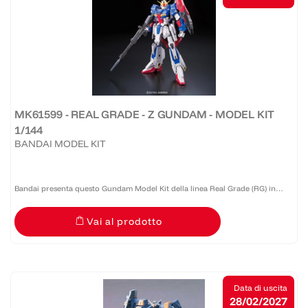
MK61599 - REAL GRADE - Z GUNDAM - MODEL KIT
1/144
BANDAI MODEL KIT
Bandai presenta questo Gundam Model Kit della linea Real Grade (RG) in
scala 1:144 caratterizzato dagli aspetti migliori delle altre tre linee di Gunpla:
Vai al prodotto
le piccole dimensioni e prezzi accessibili...
Data di uscita
28/02/2027