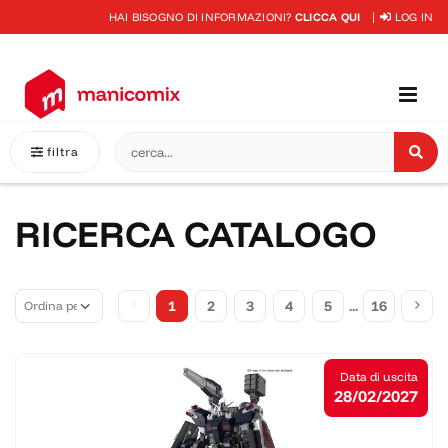
HAI BISOGNO DI INFORMAZIONI?
CLICCA QUI
LOG IN
filtra
RICERCA CATALOGO
1
2
3
4
5
...
16
Data di uscita
28/02/2027