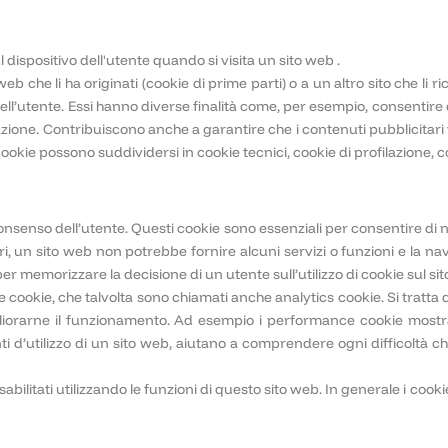
l dispositivo dell'utente quando si visita un sito web .
eb che li ha originati (cookie di prime parti) o a un altro sito che li r
ll’utente. Essi hanno diverse finalità come, per esempio, consentire d
gazione. Contribuiscono anche a garantire che i contenuti pubblicitari v
, i cookie possono suddividersi in cookie tecnici, cookie di profilazione, c
il consenso dell’utente. Questi cookie sono essenziali per consentire di n
, un sito web non potrebbe fornire alcuni servizi o funzioni e la 
per memorizzare la decisione di un utente sull’utilizzo di cookie sul si
kie, che talvolta sono chiamati anche analytics cookie. Si tratta di
liorarne il funzionamento. Ad esempio i performance cookie mostra
 d’utilizzo di un sito web, aiutano a comprendere ogni difficoltà che 
sabilitati utilizzando le funzioni di questo sito web. In generale i co