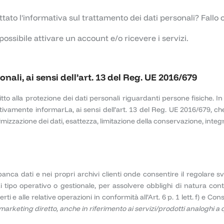
ato l'informativa sul trattamento dei dati personali? Fallo
ssibile attivare un account e/o ricevere i servizi.
ali, ai sensi dell’art. 13 del Reg. UE 2016/679
itto alla protezione dei dati personali riguardanti persone fisiche. 
tivamente informarLa, ai sensi dell’art. 13 del Reg. UE 2016/679, che 
nimizzazione dei dati, esattezza, limitazione della conservazione, inte
 banca dati e nei propri archivi clienti onde consentire il regolare 
 tipo operativo o gestionale, per assolvere obblighi di natura conta
rti e alle relative operazioni in conformità all’Art. 6 p. 1 lett. f) e 
 marketing diretto, anche in riferimento ai servizi/prodotti analoghi a qu