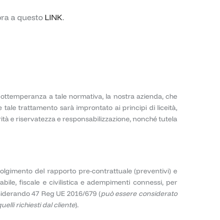
 ora a questo
LINK
.
In ottemperanza a tale normativa, la nostra azienda, che
tale trattamento sarà improntato ai principi di liceità,
grità e riservatezza e responsabilizzazione, nonché tutela
svolgimento del rapporto pre-contrattuale (preventivi) e
bile, fiscale e civilistica e adempimenti connessi, per
Considerando 47 Reg UE 2016/679 (
può essere considerato
elli richiesti dal cliente
).