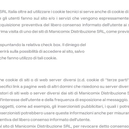
L Italia oltre ad utilizzare i cookie tecnici si serve anche di cookie di
 gli utenti fanno sul sito e/o i servizi che vengono espressamente r
l’acquisizione preventiva del libero consenso informato dell’utente ai 
 prima visita di uno dei siti di Manicomix Distribuzione SRL, come pre
untando la relativa check box. Il diniego del
rirà sulla possibilità di accedere al sito, salvo
he fanno utilizzo di tali cookie.
 cookie di siti o di web server diversi (c.d. cookie di "terze parti
ici link a pagine web di altri domini che risiedono su server diversi 
ori di siti web o server diversi dai siti di Manicomix Distribuzione 
l’interesse dell’utente e della frequenza di esposizione al messaggio.
oggetti, come ad esempio, gli inserzionisti pubblicitari, i quali i po
i inserzionisti potrebbero usare queste informazioni anche per misurare 
eventiva del libero consenso informato dell’utente.
 sito di Manicomix Distribuzione SRL, per revocare detto consenso è n