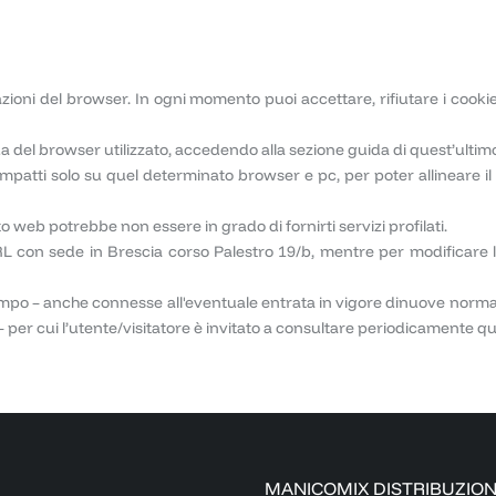
tazioni del browser. In ogni momento puoi accettare, rifiutare i co
a del browser utilizzato, accedendo alla sezione guida di quest’ultim
impatti solo su quel determinato browser e pc, per poter allineare i
ito web potrebbe non essere in grado di fornirti servizi profilati.
RL con sede in Brescia corso Palestro 19/b, mentre per modificare 
mpo – anche connesse all'eventuale entrata in vigore dinuove normat
 per cui l’utente/visitatore è invitato a consultare periodicamente q
MANICOMIX DISTRIBUZIO