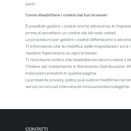
parti.
Come disabilitare i cookie dal tuo browser
È possibile gestire i cookie anche attraverso le impos
prima di accettare un cookie dai siti web visitati.
Le procedure per gestire i cookie differiscono a second
Ti informiamo che la modifica delle impostazioni avrà 
ripetere l’operazione su ogni browser.
Ti ricordiamo inoltre che disabilitando alcuni cookie il s
Titolare del trattamento è Manicomix Distribuzione S
indicazioni presenti in questa pagina.
La presente privacy policy può subire modifiche nel te
servizi ovvero ad intervenute innovazionitecnologiche –
CONTATTI