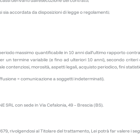
ncassi derivanti dall’esecuzione dei contratti;
ssi sia accordata da disposizioni di legge o regolamenti;
iodo massimo quantificabile in 10 anni dall’ultimo rapporto contrattual
er un termine variabile (e fino ad ulteriori 10 anni), secondo criteri d
contenziosi, morosità, aspetti legali, acquisto periodico, fini statistici
(diffusione = comunicazione a soggetti indeterminati).
 SRL con sede in Via Cefalonia, 49 – Brescia (BS).
016/679, rivolgendosi al Titolare del trattamento, Lei potrà far valere i seg