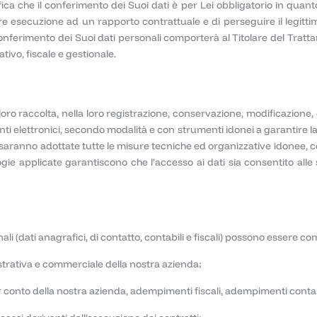
 specifica che il conferimento dei Suoi dati è per Lei obbligatorio in qu
re esecuzione ad un rapporto contrattuale e di perseguire il legittimo
conferimento dei Suoi dati personali comporterà al Titolare del Trattamen
ivo, fiscale e gestionale.
a loro raccolta, nella loro registrazione, conservazione, modificazion
menti elettronici, secondo modalità e con strumenti idonei a garantire la
 saranno adottate tutte le misure tecniche ed organizzative idonee, 
ogie applicate garantiscono che l’accesso ai dati sia consentito alle
onali (dati anagrafici, di contatto, contabili e fiscali) possono essere c
istrativa e commerciale della nostra azienda;
onto della nostra azienda, adempimenti fiscali, adempimenti contabil