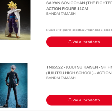
SAIYAN SON GOHAN (THE FIGHTE
ACTION FIGURE 11CM
BANDAI TAMASHII
Nuova SH Figuarts ispirata a Dragon Ball Z: 
WHO SURPASSED GOKU! La figura ha ottimi dettagli 
Vai al prodotto
intercambiabili,...
TN65522 - JUJUTSU KAISEN - SH 
(JUJUTSU HIGH SCHOOL) - ACTIO
BANDAI TAMASHII
Vai al prodotto