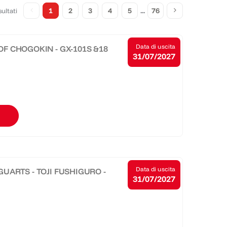
1
2
3
4
5
...
76
ultati
Data di uscita
 OF CHOGOKIN - GX-101S &18
31/07/2027
Data di uscita
IGUARTS - TOJI FUSHIGURO -
31/07/2027