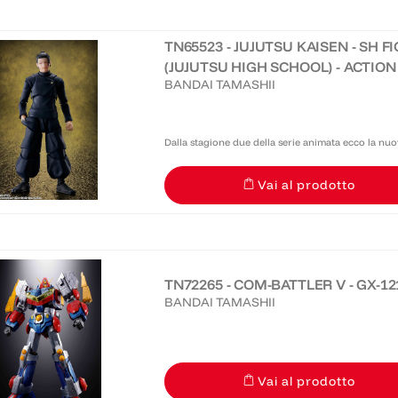
TN65523 - JUJUTSU KAISEN - SH 
(JUJUTSU HIGH SCHOOL) - ACTIO
BANDAI TAMASHII
Dalla stagione due della serie animata ecco la nu
La figura è altamente dettagliata, super-articolata e
Vai al prodotto
gogo!
TN72265 - COM-BATTLER V - GX-12
BANDAI TAMASHII
Vai al prodotto