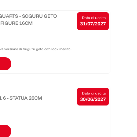
FIGUARTS - SOGURU GETO
Data di uscita
N FIGURE 16CM
31/07/2027
ova versione di Suguru geto con look inedito.
 rifinita. accessori e parti intercambiabili a
Data di uscita
1 6 - STATUA 26CM
30/06/2027