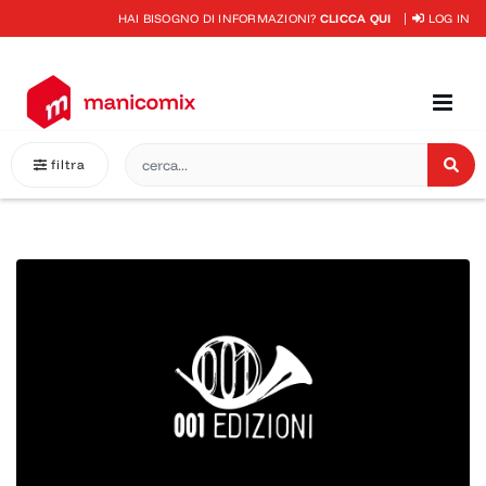
HAI BISOGNO DI INFORMAZIONI?
CLICCA QUI
LOG IN
filtra