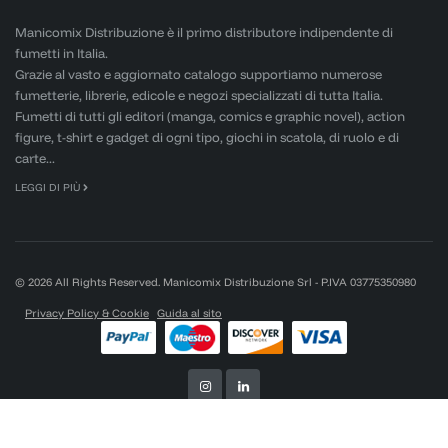
Manicomix Distribuzione è il primo distributore indipendente di
fumetti in Italia.
Grazie al vasto e aggiornato catalogo supportiamo numerose
fumetterie, librerie, edicole e negozi specializzati di tutta Italia.
Fumetti di tutti gli editori (manga, comics e graphic novel), action
figure, t-shirt e gadget di ogni tipo, giochi in scatola, di ruolo e di
carte...
LEGGI DI PIÙ
© 2026 All Rights Reserved. Manicomix Distribuzione Srl - P.IVA 03775350980
Privacy Policy & Cookie
Guida al sito