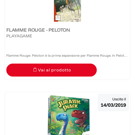
FLAMME ROUGE - PELOTON
PLAYAGAME
Flamme Rouge: Peloton è la prima espansione per Flamme Rouge. In Peloton
troverai un set di quattro nuovi corridori (i rouleur e gli sprinter rosa e
Vai al prodotto
bianchi) che ti premetteranno di giocare nuove...
Uscito il
14/03/2019