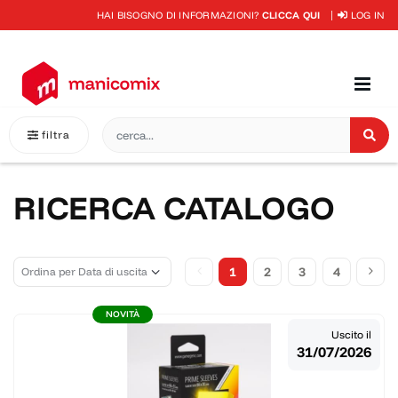
HAI BISOGNO DI INFORMAZIONI?
CLICCA QUI
LOG IN
filtra
RICERCA CATALOGO
1
2
3
4
NOVITÀ
Uscito il
31/07/2026