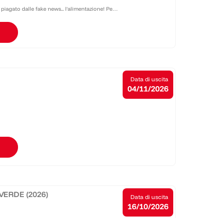
piagato dalle fake news... l'alimentazione! Per
iologo nutrizionista che già sul web...
Data di uscita
04/11/2026
VERDE (2026)
Data di uscita
16/10/2026