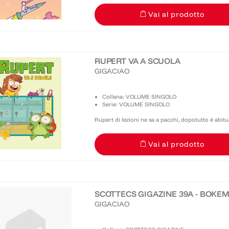
un'aurora boreale senza averla mai vista: bisogna 
Vai al prodotto
stile...
RUPERT VA A SCUOLA
GIGACIAO
Collana: VOLUME SINGOLO
Serie: VOLUME SINGOLO
Rupert di lezioni ne sa a pacchi, dopotutto è abitu
persone (e a Fraffrog!) dalle pagine di Scottecs Gig
Vai al prodotto
pure...
SCOTTECS GIGAZINE 39A - BOKE
GIGACIAO