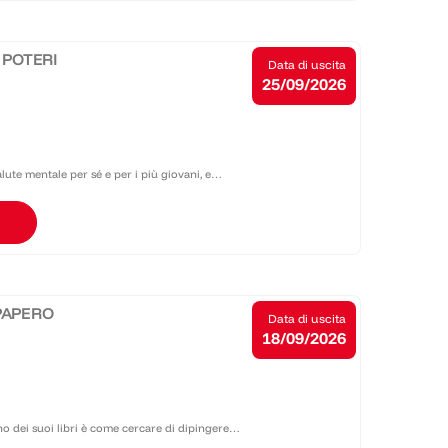
I POTERI
Data di uscita
25/09/2026
ute mentale per sé e per i più giovani, e
 divulgatore Mazzucchelli scrive e lavora per
PAPERO
Data di uscita
18/09/2026
no dei suoi libri è come cercare di dipingere