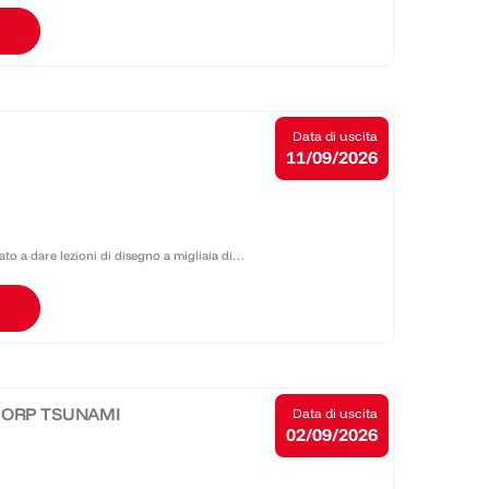
semplicemente esperire l'incredibile mix di
Data di uscita
11/09/2026
ato a dare lezioni di disegno a migliaia di
azine, e poi da "Tutti possono disegnare...
MORP TSUNAMI
Data di uscita
02/09/2026