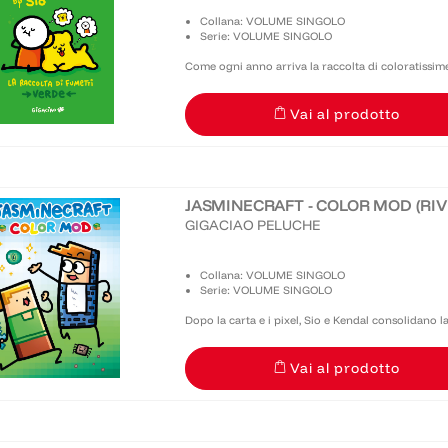
Collana: VOLUME SINGOLO
Serie: VOLUME SINGOLO
Come ogni anno arriva la raccolta di coloratissime
ben 365! Evviva Che Bello! Verde è carico di umor
Vai al prodotto
grandi...
JASMINECRAFT - COLOR MOD (RIV
GIGACIAO PELUCHE
Collana: VOLUME SINGOLO
Serie: VOLUME SINGOLO
Dopo la carta e i pixel, Sio e Kendal consolidano l
libro spillato in cui vecchie e nuove avventure dei 
Vai al prodotto