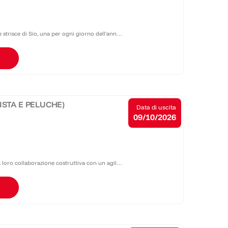
 strisce di Sio, una per ogni giorno dell'anno:
ismo surreale e colori sgargianti amati da
ISTA E PELUCHE)
Data di uscita
09/10/2026
a loro collaborazione costruttiva con un agile
due diventano coloratissime, e arrivano tra le...