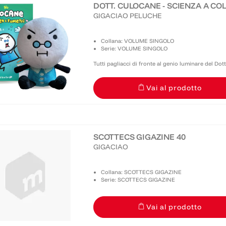
DOTT. CULOCANE - SCIENZA A COL
GIGACIAO PELUCHE
Collana: VOLUME SINGOLO
Serie: VOLUME SINGOLO
Tutti pagliacci di fronte al genio luminare del Dott
dai rischi del bere l'acqua (che è veleno! BEVETE PE
Vai al prodotto
SCOTTECS GIGAZINE 40
GIGACIAO
Collana: SCOTTECS GIGAZINE
Serie: SCOTTECS GIGAZINE
Vai al prodotto