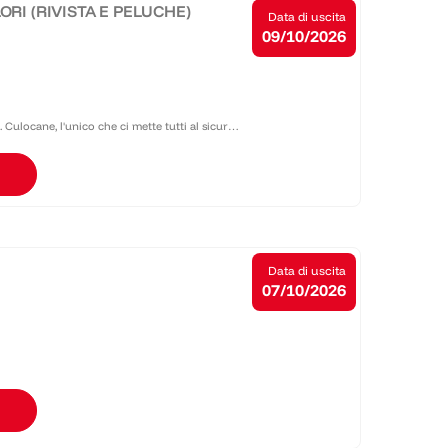
ORI (RIVISTA E PELUCHE)
Data di uscita
09/10/2026
. Culocane, l'unico che ci mette tutti al sicuro
TROLIO) e che sa spiegare la fisica, la...
Data di uscita
07/10/2026