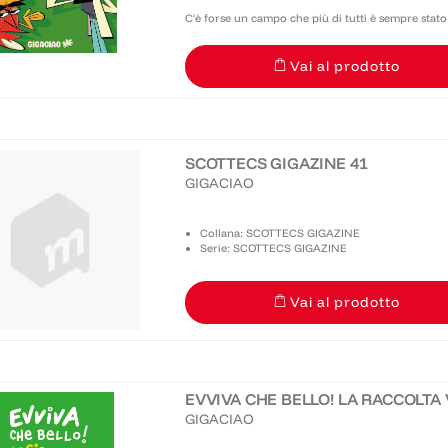
C'è forse un campo che più di tutti è sempre stato 
fortuna è arrivato il Dr. Antonucci, divulgatore e b
Vai al prodotto
SCOTTECS GIGAZINE 41
GIGACIAO
Collana: SCOTTECS GIGAZINE
Serie: SCOTTECS GIGAZINE
Vai al prodotto
EVVIVA CHE BELLO! LA RACCOLTA 
GIGACIAO